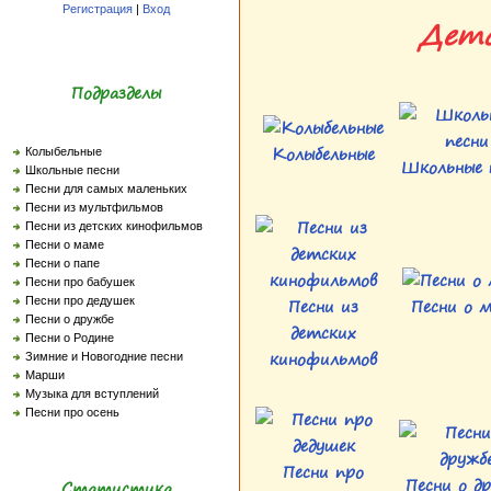
Регистрация
|
Вход
Детс
Подразделы
Колыбельные
Колыбельные
Школьные 
Школьные песни
Песни для самых маленьких
Песни из мультфильмов
Песни из детских кинофильмов
Песни о маме
Песни о папе
Песни про бабушек
Песни из
Песни о 
Песни про дедушек
Песни о дружбе
детских
Песни о Родине
кинофильмов
Зимние и Новогодние песни
Марши
Музыка для вступлений
Песни про осень
Песни про
Песни о д
Статистика