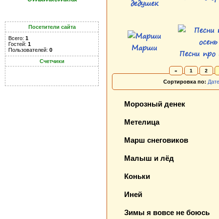
дедушек
Посетители сайта
Всего:
1
Гостей:
1
Марши
Пользователей:
0
Песни про 
Счетчики
«
1
2
Сортировка по:
Дат
Морозный денек
Метелица
Марш снеговиков
Малыш и лёд
Коньки
Иней
Зимы я вовсе не боюсь