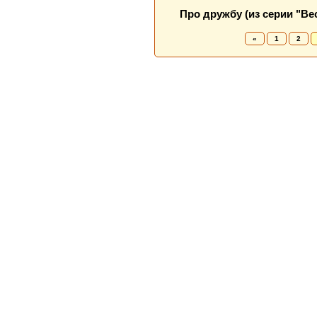
Про дружбу (из серии "В
«
1
2
Новая Береста © 2013 - 2026
Главная
|
Обратная связь
|
Н