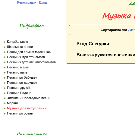
Де
Регистрация
|
Вход
Музыка 
Подразделы
Сортировка по:
Дат
Колыбельные
Уход Снегурки
Школьные песни
Песни для самых маленьких
Вьюга-кружатся снежинк
Песни из мультфильмов
Песни из детских кинофильмов
Песни о маме
Песни о папе
Песни про бабушек
Песни про дедушек
Песни о дружбе
Песни о Родине
Зимние и Новогодние песни
Марши
Музыка для вступлений
Песни про осень
Статистика