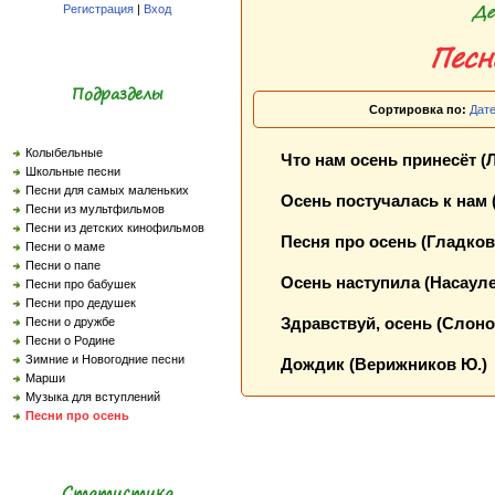
Де
Регистрация
|
Вход
Песн
Подразделы
Сортировка по:
Дат
Колыбельные
Что нам осень принесёт (Л
Школьные песни
Песни для самых маленьких
Осень постучалась к нам 
Песни из мультфильмов
Песни из детских кинофильмов
Песня про осень (Гладков Г
Песни о маме
Песни о папе
Осень наступила (Насауле
Песни про бабушек
Песни про дедушек
Здравствуй, осень (Слоно
Песни о дружбе
Песни о Родине
Зимние и Новогодние песни
Дождик (Верижников Ю.)
Марши
Музыка для вступлений
Песни про осень
Статистика