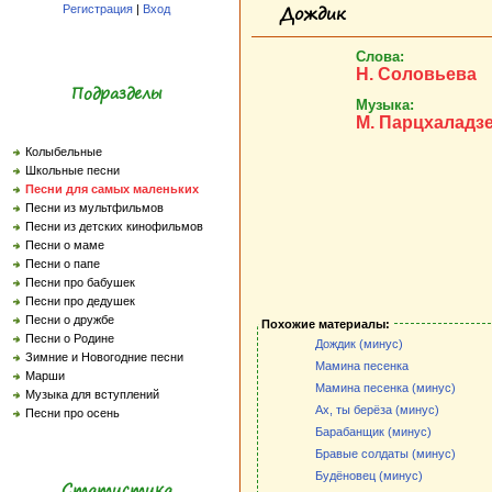
Дождик
Регистрация
|
Вход
Слова:
Н. Соловьева
Подразделы
Музыка:
М. Парцхаладз
Колыбельные
Школьные песни
Песни для самых маленьких
Песни из мультфильмов
Песни из детских кинофильмов
Песни о маме
Песни о папе
Песни про бабушек
Песни про дедушек
Песни о дружбе
Похожие материалы:
Песни о Родине
Дождик (минус)
Зимние и Новогодние песни
Мамина песенка
Марши
Мамина песенка (минус)
Музыка для вступлений
Ах, ты берёза (минус)
Песни про осень
Барабанщик (минус)
Бравые солдаты (минус)
Будёновец (минус)
Статистика