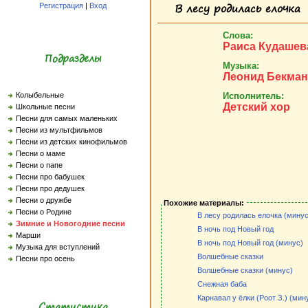
В лесу родилась елочка
Регистрация
|
Вход
Слова:
Раиса Кудашев
Подразделы
Музыка:
Леонид Бекман
Исполнитель:
Колыбельные
Детский хор
Школьные песни
Песни для самых маленьких
Песни из мультфильмов
Песни из детских кинофильмов
Песни о маме
Песни о папе
Песни про бабушек
Песни про дедушек
Песни о дружбе
Похожие материалы:
Песни о Родине
В лесу родилась елочка (минус
Зимние и Новогодние песни
В ночь под Новый год
Марши
В ночь под Новый год (минус)
Музыка для вступлений
Волшебные сказки
Песни про осень
Волшебные сказки (минус)
Снежная баба
Карнавал у ёлки (Роот З.) (мин
Статистика