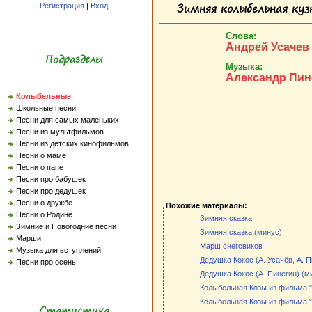
Зимняя колыбельная куз
Регистрация
|
Вход
Слова:
Андрей Усачев
Подразделы
Музыка:
Александр Пин
Колыбельные
Школьные песни
Песни для самых маленьких
Песни из мультфильмов
Песни из детских кинофильмов
Песни о маме
Песни о папе
Песни про бабушек
Песни про дедушек
Песни о дружбе
Похожие материалы:
Песни о Родине
Зимняя сказка
Зимние и Новогодние песни
Зимняя сказка (минус)
Марши
Марш снеговиков
Музыка для вступлений
Дедушка Кокос (А. Усачёв, А. П
Песни про осень
Дедушка Кокос (А. Пинегин) (м
Колыбельная Козы из фильма 
Колыбельная Козы из фильма 
Статистика