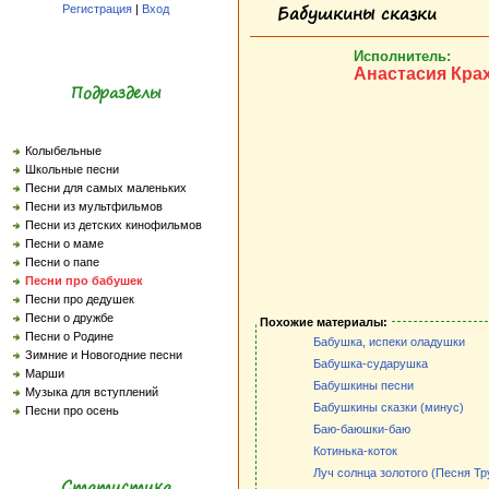
Бабушкины сказки
Регистрация
|
Вход
Исполнитель:
Анастасия Кра
Подразделы
Колыбельные
Школьные песни
Песни для самых маленьких
Песни из мультфильмов
Песни из детских кинофильмов
Песни о маме
Песни о папе
Песни про бабушек
Песни про дедушек
Песни о дружбе
Похожие материалы:
Песни о Родине
Бабушка, испеки оладушки
Зимние и Новогодние песни
Бабушка-сударушка
Марши
Бабушкины песни
Музыка для вступлений
Бабушкины сказки (минус)
Песни про осень
Баю-баюшки-баю
Котинька-коток
Луч солнца золотого (Песня Т
Статистика