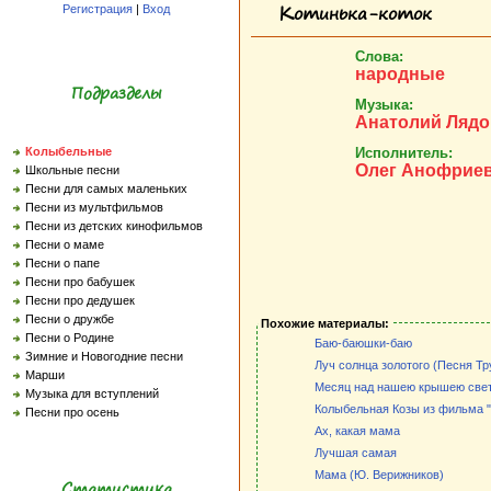
Котинька-коток
Регистрация
|
Вход
Слова:
народные
Подразделы
Музыка:
Анатолий Лядо
Исполнитель:
Колыбельные
Олег Анофрие
Школьные песни
Песни для самых маленьких
Песни из мультфильмов
Песни из детских кинофильмов
Песни о маме
Песни о папе
Песни про бабушек
Песни про дедушек
Песни о дружбе
Похожие материалы:
Песни о Родине
Баю-баюшки-баю
Зимние и Новогодние песни
Луч солнца золотого (Песня Т
Марши
Месяц над нашею крышею све
Музыка для вступлений
Колыбельная Козы из фильма 
Песни про осень
Ах, какая мама
Лучшая самая
Мама (Ю. Верижников)
Статистика