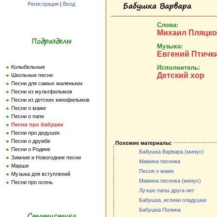
Бабушка Варвара
Регистрация
|
Вход
Слова:
Михаил Пляцко
Подразделы
Музыка:
Евгений Птичк
Исполнитель:
Колыбельные
Детский хор
Школьные песни
Песни для самых маленьких
Песни из мультфильмов
Песни из детских кинофильмов
Песни о маме
Песни о папе
Песни про бабушек
Песни про дедушек
Песни о дружбе
Похожие материалы:
Песни о Родине
Бабушка Варвара (минус)
Зимние и Новогодние песни
Мамина песенка
Марши
Песня о маме
Музыка для вступлений
Мамина песенка (минус)
Песни про осень
Лучше папы друга нет
Бабушка, испеки оладушки
Бабушка Полина
Статистика