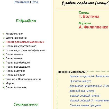
Бравые солдаты (минус
Регистрация
|
Вход
Слова:
Т. Волгина
Подразделы
Музыка:
А. Филиппенко
Колыбельные
Школьные песни
Песни для самых маленьких
Песни из мультфильмов
Песни из детских кинофильмов
Песни о маме
Песни о папе
Песни про бабушек
Песни про дедушек
Песни о дружбе
Похожие материалы:
Песни о Родине
Бравые солдаты (А. Филиппенко
Зимние и Новогодние песни
Цыплята (минус)
Марши
Дед Мороз (Филиппенко А. / Вол
Песни про осень
Детский сад (минус)
Урожай собирай (минус)
Урожай собирай (А. Филиппенко 
Статистика
Сегодня мамин праздник