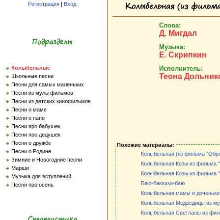
Колыбельная (из фильма
Регистрация
|
Вход
Слова:
Д. Мигдал
Подразделы
Музыка:
Е. Скрипкин
Исполнитель:
Колыбельные
Теона Дольник
Школьные песни
Песни для самых маленьких
Песни из мультфильмов
Песни из детских кинофильмов
Песни о маме
Песни о папе
Песни про бабушек
Песни про дедушек
Песни о дружбе
Похожие материалы:
Песни о Родине
Колыбельная (из фильма "Обре
Зимние и Новогодние песни
Колыбельная Козы из фильма 
Марши
Колыбельная Козы из фильма 
Музыка для вступлений
Баю-баюшки-баю
Песни про осень
Колыбельная мамы и доченьки
Колыбельная Медведицы из му
Колыбельная Светланы из фил
Статистика