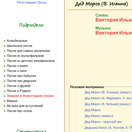
Дед Мороз (В. Ильина)
Регистрация
|
Вход
Слова:
Виктория Ильи
Подразделы
Музыка:
Виктория Ильи
Колыбельные
Школьные песни
Песни для самых маленьких
Песни из мультфильмов
Песни из детских кинофильмов
Песни о маме
Песни о папе
Песни про бабушек
Песни про дедушек
Песни о дружбе
Похожие материалы:
Песни о Родине
Дед Мороз (В. Ильина) (минус)
Зимние и Новогодние песни
Дед Мороз (А. Маркевич, К. Ке
Марши
Дед Мороз (К. Кельми) (минус)
Музыка для вступлений
Дед Мороз
Песни про осень
Дед Мороз (минус)
Дед Мороз - красный нос
Дедушка Кокос (А. Усачёв, А. П
Статистика