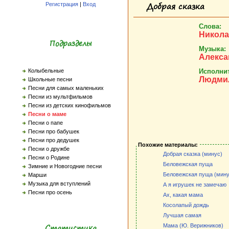
Добрая сказка
Регистрация
|
Вход
Слова:
Никола
Подразделы
Музыка:
Алекса
Исполни
Колыбельные
Людми
Школьные песни
Песни для самых маленьких
Песни из мультфильмов
Песни из детских кинофильмов
Песни о маме
Песни о папе
Песни про бабушек
Песни про дедушек
Похожие материалы:
Песни о дружбе
Добрая сказка (минус)
Песни о Родине
Беловежская пуща
Зимние и Новогодние песни
Беловежская пуща (мину
Марши
Музыка для вступлений
А я игрушек не замечаю
Песни про осень
Ах, какая мама
Косолапый дождь
Лучшая самая
Статистика
Мама (Ю. Верижников)