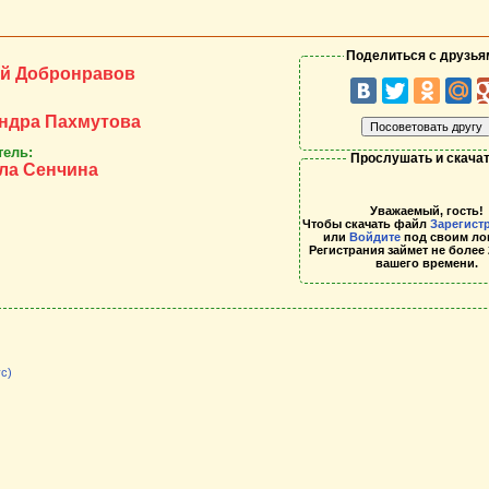
Поделиться с друзья
й Добронравов
ндра Пахмутова
тель:
Прослушать и скачат
ла Сенчина
Уважаемый, гость!
Чтобы скачать файл
Зарегист
или
Войдите
под своим ло
Регистрания займет не более 
вашего времени.
с)