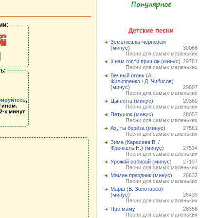
Популярное
ми:
Детские песни
Земелюшка-чернозем
(минус)
30066
Песни для самых маленьких
К нам гости пришли (минус)
29761
Песни для самых маленьких
ь:
Вечный огонь (А.
Филиппенко / Д. Чибисов)
(минус)
29697
Песни для самых маленьких
рируйтесь
,
Цыплята (минус)
29380
гином.
Песни для самых маленьких
2-х минут
Петушок (минус)
28057
Песни для самых маленьких
Ах, ты берёза (минус)
27581
Песни для самых маленьких
Зима (Карасева В. /
Френкель Н.) (минус)
27534
Песни для самых маленьких
Урожай собирай (минус)
27137
Песни для самых маленьких
Мамин праздник (минус)
26632
Песни для самых маленьких
Марш (В. Золотарёв)
(минус)
26439
Песни для самых маленьких
Про маму
26356
Песни для самых маленьких