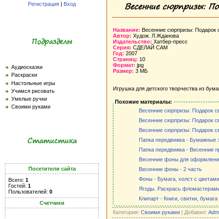
Весенние сюрпризы: П
Регистрация
|
Вход
Название:
Весенние сюрпризы: Подарок 
Автор:
Худож. Л.Жданова
Подразделы
Издательство:
Хатбер-пресс
Серия:
СДЕЛАЙ САМ
Год:
2007
Страниц:
10
Формат:
jpg
Аудиосказки
Размер:
3 МБ
Раскраски
Настольные игры
Игрушка для детского творчества из бума
Учимся рисовать
Умелые ручки
Похожие материалы:
Своими руками
Весенние сюрпризы: Подарок с
Весенние сюрпризы: Подарок с
Весенние сюрпризы: Подарок с
Статистика
Папка передвижка - Бумажные 
Папка передвижка - Весенние п
Весенние фоны для оформлени
Посетители сайта
Весенние фоны - 2 часть
Фоны - Бумага, холст с цветам
Всего:
1
Гостей:
1
Ягоды. Раскрась фломастерам
Пользователей:
0
Клипарт - Книги, свитки, бумага
Счетчики
Категория:
Своими руками
| Добавил:
Adm