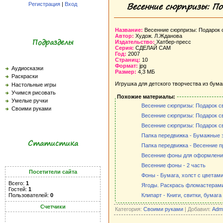
Весенние сюрпризы: П
Регистрация
|
Вход
Название:
Весенние сюрпризы: Подарок 
Автор:
Худож. Л.Жданова
Подразделы
Издательство:
Хатбер-пресс
Серия:
СДЕЛАЙ САМ
Год:
2007
Страниц:
10
Формат:
jpg
Аудиосказки
Размер:
4,3 МБ
Раскраски
Игрушка для детского творчества из бума
Настольные игры
Учимся рисовать
Похожие материалы:
Умелые ручки
Весенние сюрпризы: Подарок с
Своими руками
Весенние сюрпризы: Подарок с
Весенние сюрпризы: Подарок с
Папка передвижка - Бумажные 
Статистика
Папка передвижка - Весенние п
Весенние фоны для оформлени
Весенние фоны - 2 часть
Посетители сайта
Фоны - Бумага, холст с цветам
Всего:
1
Ягоды. Раскрась фломастерам
Гостей:
1
Пользователей:
0
Клипарт - Книги, свитки, бумага
Счетчики
Категория:
Своими руками
| Добавил:
Adm