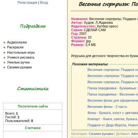
Весенние сюрпризы: П
Регистрация
|
Вход
Название:
Весенние сюрпризы: Подарок 
Автор:
Худож. Л.Жданова
Подразделы
Издательство:
Хатбер-пресс
Серия:
СДЕЛАЙ САМ
Год:
2007
Страниц:
10
Формат:
jpg
Аудиосказки
Размер:
3,4 МБ
Раскраски
Настольные игры
Игрушка для детского творчества из бума
Учимся рисовать
Умелые ручки
Похожие материалы:
Своими руками
Весенние сюрпризы: Подарок с
Весенние сюрпризы: Подарок с
Весенние сюрпризы: Подарок с
Статистика
Папка передвижка - Бумажные 
Папка передвижка - Весенние п
Весенние фоны для оформлени
Посетители сайта
Весенние фоны - 2 часть
Фоны - Бумага, холст с цветам
Всего:
1
Гостей:
1
Клипарт - Книги, свитки, бумага
Пользователей:
0
Подарок от Деда Мороза. Нового
Счетчики
Категория:
Своими руками
| Добавил:
Adm