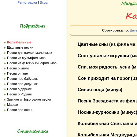
Минусо
Регистрация
|
Вход
Ко
Подразделы
Сортировка по:
Дат
Колыбельные
Цветные сны (из фильма "
Школьные песни
Песни для самых маленьких
Спят усталые игрушки (м
Песни из мультфильмов
Песни из детских кинофильмов
Спи, моя радость, усни (м
Песни о маме
Песни о папе
Сон приходит на порог (и
Песни про бабушек
Песни про дедушек
Синяя вода (минус)
Песни о дружбе
Песни о Родине
Зимние и Новогодние песни
Песня Звездочета из фил
Марши
Песни про осень
Носики-курносики (минус
Колыбельная Светланы из
Статистика
Колыбельная Медведицы 