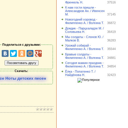
Френкель Н.
37516
К нам гости пришли -
Александров Ан. / Ивенсен
М.
37145
Новогодний хоровод -
Филиппенко А. / Волгина Т.
36872
Дождик - Парцхаладзе М. /
Соловьева Н.
36419
Мы солдаты - Слонов Ю. /
Малков В.
36283
Поделиться с друзьями:
Урожай собирай -
Филиппенко А. / Волгина Т.
35544
Бравые солдаты -
Филиппенко А. / Волгина Т.
34881
Сегодня мамин праздник -
Филиппенко А. / Волгина Т.
34854
Скачать:
Ёлка - Попатенко Т. /
Найдёнова Н.
32423
се Ноты детских песен