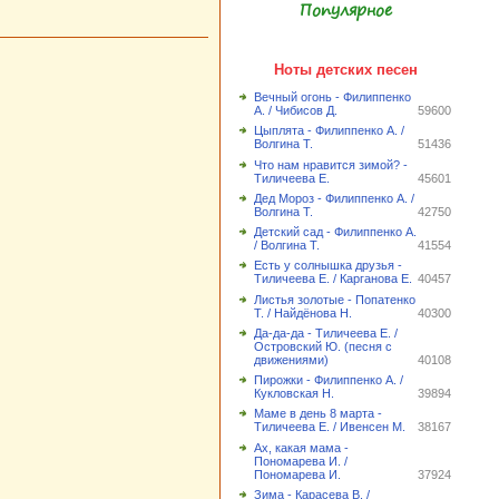
Популярное
Ноты детских песен
Вечный огонь - Филиппенко
А. / Чибисов Д.
59600
Цыплята - Филиппенко А. /
Волгина Т.
51436
Что нам нравится зимой? -
Тиличеева Е.
45601
Дед Мороз - Филиппенко А. /
Волгина Т.
42750
Детский сад - Филиппенко А.
/ Волгина Т.
41554
Есть у солнышка друзья -
Тиличеева Е. / Карганова Е.
40457
Листья золотые - Попатенко
Т. / Найдёнова Н.
40300
Да-да-да - Тиличеева Е. /
Островский Ю. (песня с
движениями)
40108
Пирожки - Филиппенко А. /
Кукловская Н.
39894
Маме в день 8 марта -
Тиличеева Е. / Ивенсен М.
38167
Ах, какая мама -
Пономарева И. /
Пономарева И.
37924
Зима - Карасева В. /