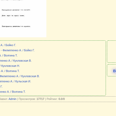
. / Бойко Г.
- Филиппенко А. / Бойко Г.
 / Волгина Т.
пенко А. / Кукловская В.
/ Кукловская Н.
В
А. / Волгина Т.
Филиппенко А. / Кукловская В.
ппенко А. / Кульская И.
 Г.
нко А. / Волгина Т.
бавил:
Admin
| Просмотров:
17717
| Рейтинг:
0.0
/
0