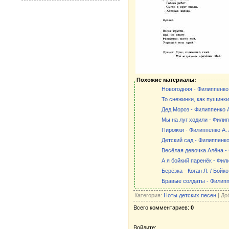
Похожие материалы:
Новогодняя - Филиппенко А
То снежинки, как пушинки 
Дед Мороз - Филиппенко А.
Мы на луг ходили - Филип
Пирожки - Филиппенко А. 
Детский сад - Филиппенко 
Весёлая девочка Алёна - 
А я бойкий паренёк - Фили
Берёзка - Коган Л. / Бойко
Бравые солдаты - Филиппе
Категория:
Ноты детских песен
| До
Всего комментариев:
0
Войдите: