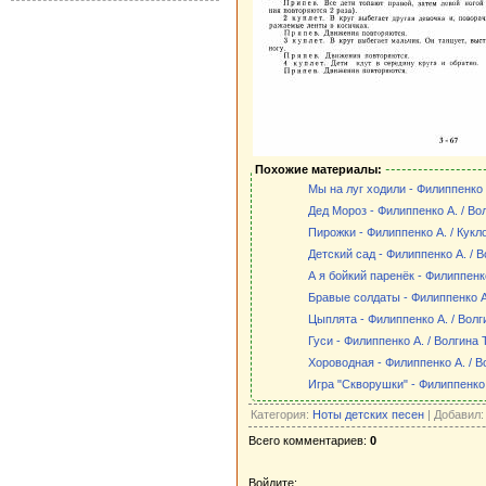
Похожие материалы:
Мы на луг ходили - Филиппенко 
Дед Мороз - Филиппенко А. / Вол
Пирожки - Филиппенко А. / Кукл
Детский сад - Филиппенко А. / В
А я бойкий паренёк - Филиппенко
Бравые солдаты - Филиппенко А.
Цыплята - Филиппенко А. / Волг
Гуси - Филиппенко А. / Волгина Т
Хороводная - Филиппенко А. / В
Игра "Скворушки" - Филиппенко
Категория:
Ноты детских песен
| Добавил
Всего комментариев:
0
Войдите: