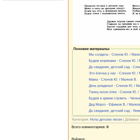
Похожие материалы:
Мы солдаты - Слонов Ю. / Малк
Будем моряками - Слонов Ю. / 
До свидания, детский сад - Сло
Это ёлочка у нас - Слонов Ю. /
Мама - Слонов Ю. / Малков В.
День рожденья - Слонов Ю. / М
Танец около ёлки - Слонов Ю. /
Будем в армии служить - Чичков
Дед Мороз - Ефимов В. / Малков
До свидания, детский сад - Левк
Категория:
Ноты детских песен
| Добавил
Всего комментариев:
0
Войдите: