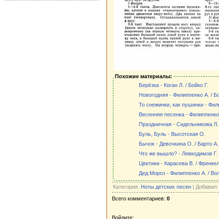
Похожие материалы:
Берёзка - Коган Л. / Бойко Г.
Новогодняя - Филиппенко А. / Бо
То снежинки, как пушинки - Фили
Весенняя песенка - Филиппенко А
Праздничная - Сидельникова Л.
Буль, Буль - Высотская О.
Бычок - Девочкина О. / Барто А.
Что же вышло? - Левкодимов Г. 
Цветики - Карасева В. / Френкел
Дед Мороз - Филиппенко А. / Вол
Категория:
Ноты детских песен
| Добавил
Всего комментариев:
0
Войдите: