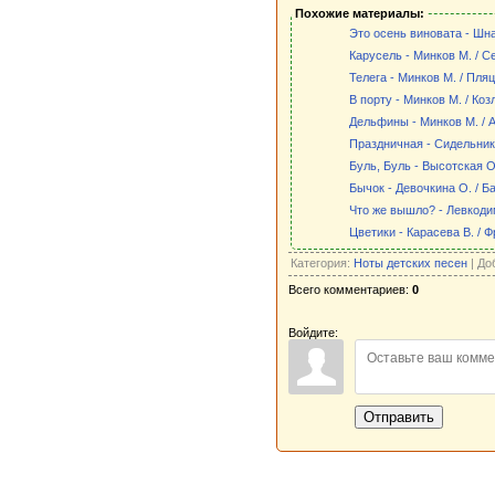
Похожие материалы:
Это осень виновата - Шна
Карусель - Минков М. / С
Телега - Минков М. / Пля
В порту - Минков М. / Коз
Дельфины - Минков М. / 
Праздничная - Сидельник
Буль, Буль - Высотская О
Бычок - Девочкина О. / Ба
Что же вышло? - Левкодим
Цветики - Карасева В. / 
Категория:
Ноты детских песен
| До
Всего комментариев:
0
Войдите:
Отправить