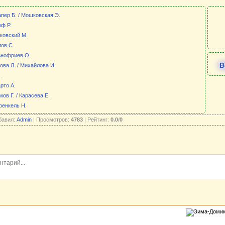
пер Б. / Мошковская Э.
еф Р.
цковский М.
лов С.
Анофриев О.
В
ова Л. / Михайлова И.
.
рто А.
ов Г. / Карасева Е.
Френкель Н.
бавил:
Admin
| Просмотров:
4783
| Рейтинг:
0.0
/
0