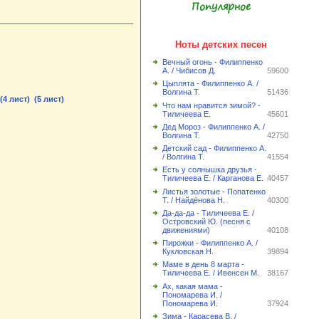
Популярное
Ноты детских песен
Вечный огонь - Филиппенко
А. / Чибисов Д.
59600
Цыплята - Филиппенко А. /
Волгина Т.
51436
(4 лист)
(5 лист)
Что нам нравится зимой? -
Тиличеева Е.
45601
Дед Мороз - Филиппенко А. /
Волгина Т.
42750
Детский сад - Филиппенко А.
/ Волгина Т.
41554
Есть у солнышка друзья -
Тиличеева Е. / Карганова Е.
40457
Листья золотые - Попатенко
Т. / Найдёнова Н.
40300
Да-да-да - Тиличеева Е. /
Островский Ю. (песня с
движениями)
40108
Пирожки - Филиппенко А. /
Кукловская Н.
39894
Маме в день 8 марта -
Тиличеева Е. / Ивенсен М.
38167
Ах, какая мама -
Пономарева И. /
Пономарева И.
37924
Зима - Карасева В. /