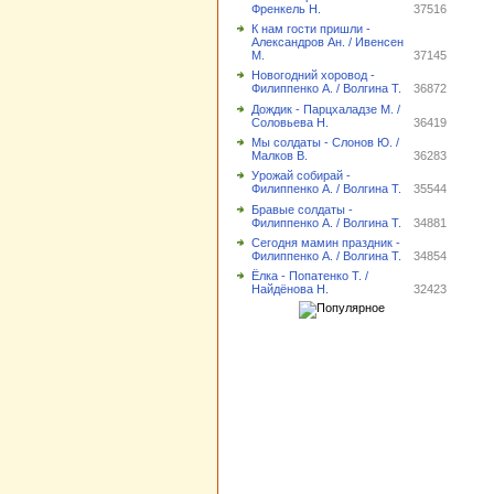
Френкель Н.
37516
К нам гости пришли -
Александров Ан. / Ивенсен
М.
37145
Новогодний хоровод -
Филиппенко А. / Волгина Т.
36872
Дождик - Парцхаладзе М. /
Соловьева Н.
36419
Мы солдаты - Слонов Ю. /
Малков В.
36283
Урожай собирай -
Филиппенко А. / Волгина Т.
35544
Бравые солдаты -
Филиппенко А. / Волгина Т.
34881
Сегодня мамин праздник -
Филиппенко А. / Волгина Т.
34854
Ёлка - Попатенко Т. /
Найдёнова Н.
32423