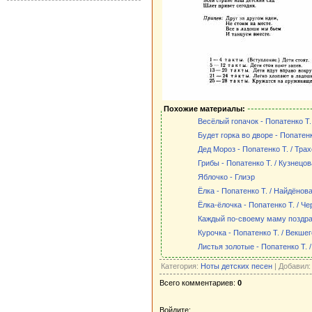
Похожие материалы:
Весёлый гопачок - Попатенко Т. 
Будет горка во дворе - Попатенк
Дед Мороз - Попатенко Т. / Трах
Грибы - Попатенко Т. / Кузнецов
Яблочко - Глиэр
Ёлка - Попатенко Т. / Найдёнова
Ёлка-ёлочка - Попатенко Т. / Че
Каждый по-своему маму поздрав
Курочка - Попатенко Т. / Векше
Листья золотые - Попатенко Т. 
Категория:
Ноты детских песен
| Добавил
Всего комментариев:
0
Войдите: