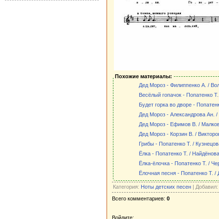
Похожие материалы:
Дед Мороз - Филиппенко А. / Вол
Весёлый гопачок - Попатенко Т. 
Будет горка во дворе - Попатенк
Дед Мороз - Александрова Ан. /
Дед Мороз - Ефимов В. / Малков
Дед Мороз - Корзин В. / Викторо
Грибы - Попатенко Т. / Кузнецов
Ёлка - Попатенко Т. / Найдёнова
Ёлка-ёлочка - Попатенко Т. / Че
Ёлочная песня - Попатенко Т. /
Категория:
Ноты детских песен
| Добавил
Всего комментариев:
0
Войдите: