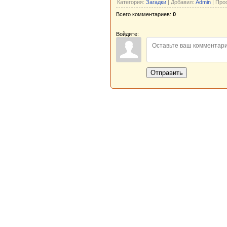
Категория:
Загадки
| Добавил:
Admin
| Про
Всего комментариев:
0
Войдите:
Отправить
Новая Береста © 2013 - 2026
Главная
|
Обратная связь
|
Н