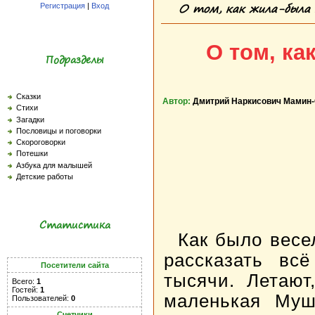
О том, как жила-была
Регистрация
|
Вход
О том, ка
Подразделы
Сказки
Автор:
Дмитрий Наркисович Мамин
Стихи
Загадки
Пословицы и поговорки
Скороговорки
Потешки
Азбука для малышей
Детские работы
Статистика
Как было весе
рассказать вс
Посетители сайта
тысячи. Летают
Всего:
1
Гостей:
1
маленькая Муш
Пользователей:
0
Счетчики