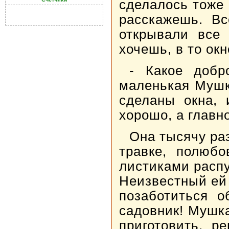
сделалось тоже 
расскажешь. Вс
открывали все 
хочешь, в то окн
- Какое добр
маленькая Мушка
сделаны окна, 
хорошо, а главно
Она тысячу ра
травке, полюб
листиками расп
Неизвестный ей 
позаботиться о
садовник! Мушка
приготовить, р