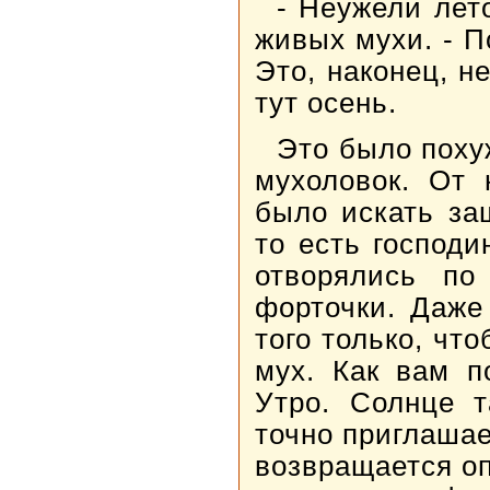
- Неужели лет
живых мухи. - П
Это, наконец, н
тут осень.
Это было поху
мухоловок. От 
было искать за
то есть господи
отворялись по
форточки. Даже
того только, ч
мух. Как вам п
Утро. Солнце т
точно приглашае
возвращается оп