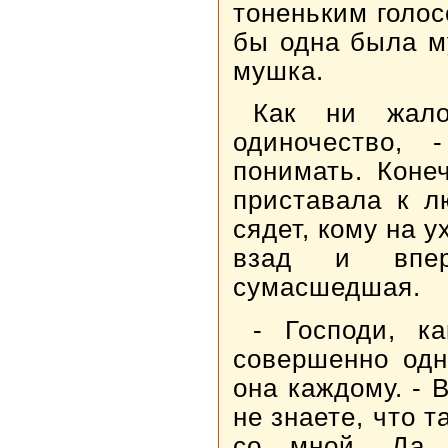
тоненьким голос
бы одна была м
мушка.
Как ни жало
одиночество,
понимать. Коне
приставала к л
сядет, кому на у
взад и впер
сумасшедшая.
- Господи, к
совершенно одн
она каждому. - 
не знаете, что т
со мной. Да 