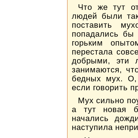
Что же тут о
людей были так
поставить му
попадались бы 
горьким опыто
перестала совс
добрыми, эти 
занимаются, чт
бедных мух. О,
если говорить п
Мух сильно по
а тут новая б
начались дожд
наступила непри