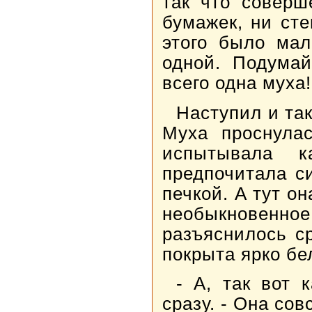
так что соверш
бумажек, ни ст
этого было мал
одной. Подумай
всего одна муха!
Наступил и та
Муха проснула
испытывала к
предпочитала с
печкой. А тут о
необыкновенное
разъяснилось с
покрыта ярко бе
- А, так вот 
сразу. - Она сов