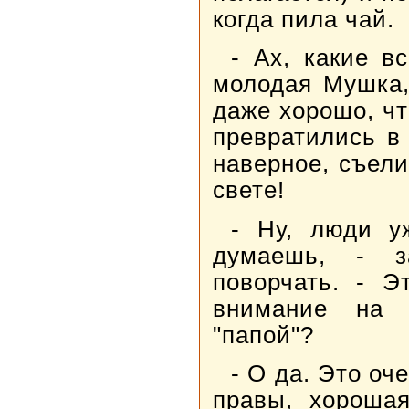
когда пила чай.
- Ах, какие в
молодая Мушка,
даже хорошо, чт
превратились в
наверное, съели
свете!
- Ну, люди у
думаешь, - з
поворчать. - Э
внимание на 
"папой"?
- О да. Это о
правы, хорошая