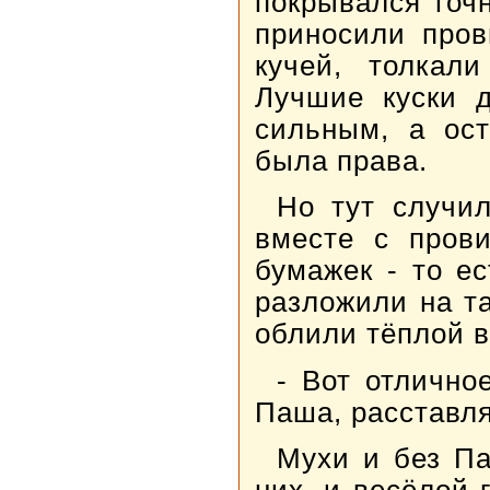
покрывался точн
приносили пров
кучей, толкал
Лучшие куски 
сильным, а ос
была права.
Но тут случи
вместе с прови
бумажек - то е
разложили на т
облили тёплой в
- Вот отлично
Паша, расставля
Мухи и без Па
них, и весёлой 