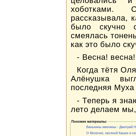
целовались 
хоботками. 
рассказывала, к
было скучно 
смеялась тонень
как это было ску
- Весна! весна!
Когда тётя Ол
Алёнушка выг
последняя Муха 
- Теперь я зна
лето делаем мы,
Похожие материалы:
Ванькины именины - Дмитрий 
О Молочке, овсяной Кашке и с