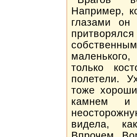
Например, к
глазами он 
притворялся
собственны
маленького
только кос
полетели. У
тоже хороши
камнем и 
неосторожн
видела, ка
Впрочем, Во