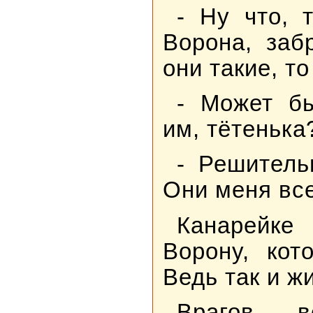
- Ну что, 
Ворона, заб
они такие, то
- Может бы
им, тётенька
- Решитель
Они меня все
Канарейк
Ворону, кот
Ведь так и ж
Врагов в