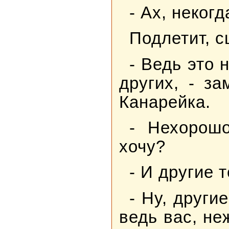
- Ах, неког
Подлетит, с
- Ведь это 
других, - з
Канарейка.
- Нехорош
хочу?
- И другие т
- Ну, други
ведь вас, не