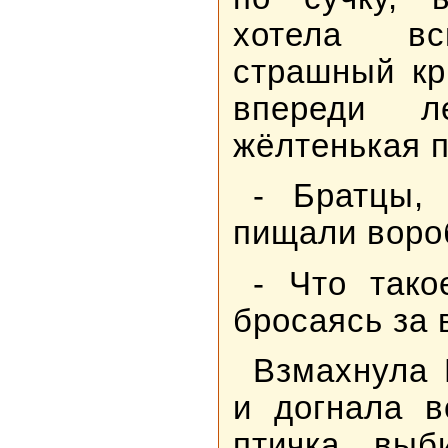
хотела вс
страшный кр
впереди л
жёлтенькая п
- Братцы, 
пищали воро
- Что тако
бросаясь за 
Взмахнула 
и догнала в
птичка выб