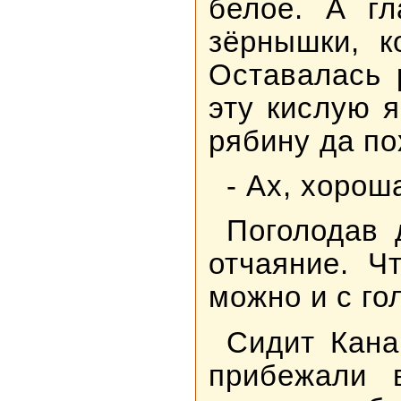
белое. А гл
зёрнышки, к
Оставалась 
эту кислую я
рябину да по
- Ах, хорош
Поголодав 
отчаяние. Ч
можно и с го
Сидит Кана
прибежали 