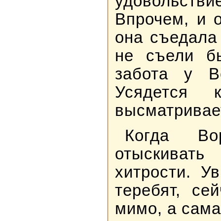
удовольстви
Впрочем, и 
она съедала
не съели б
забота у В
Усядется 
высматривае
Когда В
отыскиват
хитрости. У
теребят, се
мимо, а сама