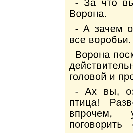
- За что в
Ворона.
- А зачем 
все воробьи.
Ворона пос
действител
головой и пр
- Ах вы, о
птица! Раз
впрочем, 
поговорить