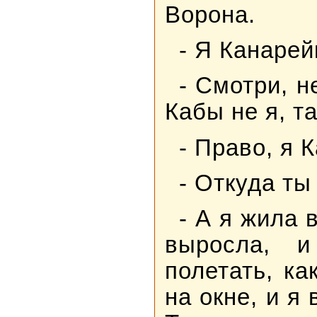
Ворона.
- Я Канарей
- Смотри, н
Кабы не я, т
- Право, я 
- Откуда ты
- А я жила в
выросла, 
полетать, ка
на окне, и я