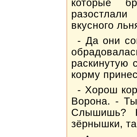
которые б
разостлали
вкусного льн
- Да они со
обрадовалас
раскинутую с
корму принес
- Хорош кор
Ворона. - Т
Слышишь? К
зёрнышки, та