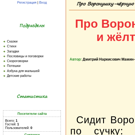
Про Воронушку-чёрную
Регистрация
|
Вход
Про Воро
Подразделы
и жёл
Сказки
Стихи
Загадки
Пословицы и поговорки
Автор:
Дмитрий Наркисович Мамин
Скороговорки
Потешки
Азбука для малышей
Детские работы
Статистика
Посетители сайта
Сидит Воро
Всего:
1
Гостей:
1
по сучку: 
Пользователей:
0
Счетчики