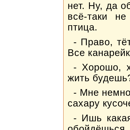
нет. Ну, да 
всё-таки не
птица.
- Право, тё
Все канарейк
- Хорошо, 
жить будешь
- Мне немно
сахару кусоче
- Ишь кака
обойдёшьс