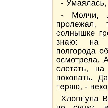
- Умаялась,
- Молчи, 
пролежал,
солнышке гр
знаю: на 
полгорода об
осмотрела. 
слетать, на
покопать. Д
теряю, - неко
Хлопнула В
по сучку, 