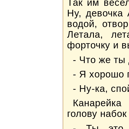
Так им весел
Ну, девочка
водой, отво
Летала, ле
форточку и в
- Что же ты
- Я хорошо 
- Ну-ка, спо
Канарейка
голову набок
- Ты это 