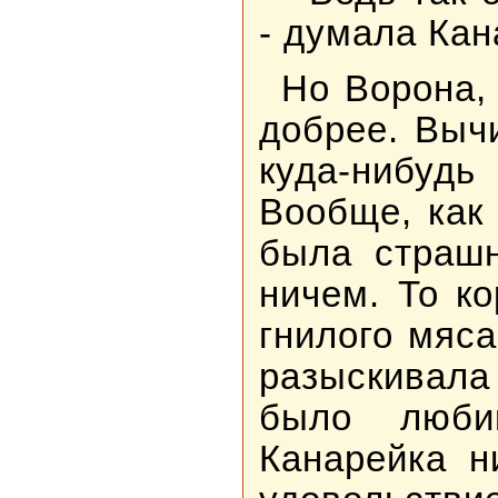
- думала Кан
Но Ворона,
добрее. Выч
куда-нибуд
Вообще, как
была страшн
ничем. То ко
гнилого мяса
разыскивала
было люби
Канарейка н