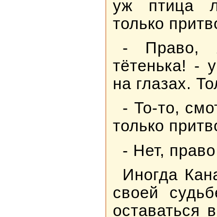
уж птица л
только притв
- Право, 
тётенька! -
на глазах. Т
- То-то, см
только притв
- Нет, прав
Иногда Кан
своей судь
оставаться в