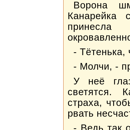
Ворона ш
Канарейка 
принесла
окровавленн
- Тётенька,
- Молчи, - 
У неё гла
светятся. 
страха, чтоб
рвать несчас
- Ведь так 