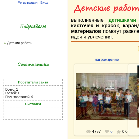
Регистрация
|
Вход
Детские рабо
выполненные
детишками
Подразделы
кисточек и красок, кара
материалов
помогут развле
идеи и увлечения.
Детские работы
награждение
Статистика
Посетители сайта
награждение
Всего:
1
Гостей:
1
Просмотры: 4797
Пользователей:
0
Размеры: 2592x1944
1199.5Kb
Счетчики
4797
0
0.0