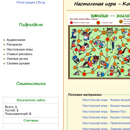
Настольная игра - К
Регистрация
|
Вход
Подразделы
Аудиосказки
Раскраски
Настольные игры
Учимся рисовать
Умелые ручки
Своими руками
Статистика
Похожие материалы:
Настольная игра - Кошки-мышк
Посетители сайта
Настольная игра - Кошки-мышки
Всего:
1
Гостей:
1
Настольная игра - Винни-Пух
Пользователей:
0
Настольная игра - Кошки-птичк
Счетчики
Настольная игра - Приключени
Настольная игра - Зимние кани