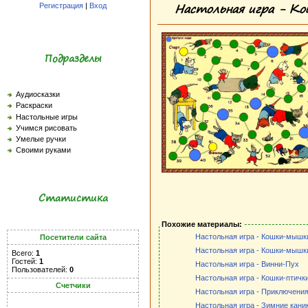
Настольная игра - К
Регистрация
|
Вход
Подразделы
Аудиосказки
Раскраски
Настольные игры
Учимся рисовать
Умелые ручки
Своими руками
Статистика
Похожие материалы:
Настольная игра - Кошки-мышки
Посетители сайта
Настольная игра - Кошки-мышки
Всего:
1
Гостей:
1
Настольная игра - Винни-Пух
Пользователей:
0
Настольная игра - Кошки-птичк
Счетчики
Настольная игра - Приключени
Настольная игра - Зимние кани