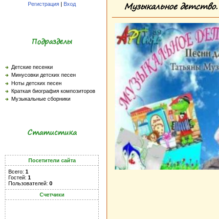
Музыкальное детство.
Регистрация
|
Вход
Подразделы
Детские песенки
Минусовки детских песен
Ноты детских песен
Краткая биография композиторов
Музыкальные сборники
Статистика
Посетители сайта
Всего:
1
Гостей:
1
Пользователей:
0
Счетчики