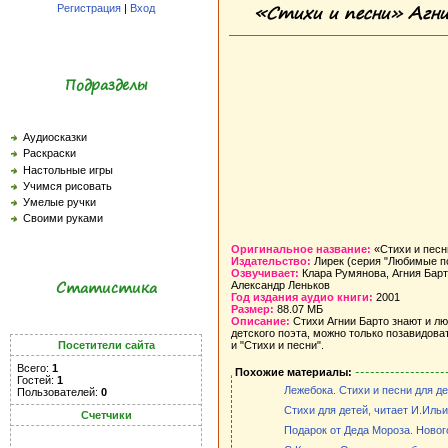
«Стихи и песни» Агни
Регистрация
|
Вход
Подразделы
Аудиосказки
Раскраски
Настольные игры
Учимся рисовать
Умелые ручки
Своими руками
Оригинальное название:
«Стихи и песн
Издательство:
Лирек (серия "Любимые п
Озвучивает:
Клара Румянова, Агния Барт
Статистика
Александр Леньков
Год издания аудио книги:
2001
Размер:
88.07 МБ
Описание:
Стихи Агнии Барто знают и лю
детского поэта, можно только позавидова
Посетители сайта
и "Стихи и песни".
Всего:
1
Похожие материалы:
Гостей:
1
Лежебока. Стихи и песни для де
Пользователей:
0
Стихи для детей, читает И.Иль
Счетчики
Подарок от Деда Мороза. Нового