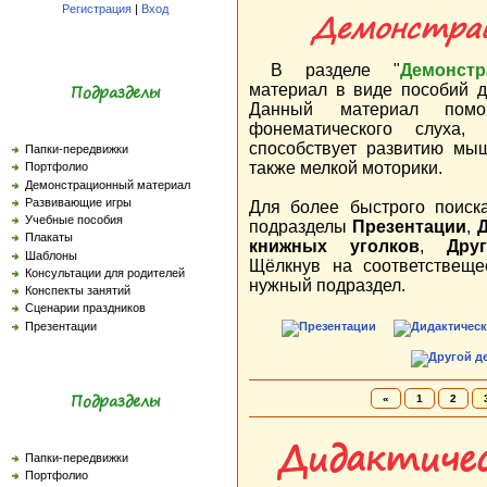
Регистрация
|
Вход
Демонстра
В разделе "
Демонст
Подразделы
материал в виде пособий д
Данный материал помо
фонематического слуха,
способствует развитию мыш
Папки-передвижки
также мелкой моторики.
Портфолио
Демонстрационный материал
Развивающие игры
Для более быстрого поиск
Учебные пособия
подразделы
Презентации
,
Д
Плакаты
книжных уголков
,
Дру
Шаблоны
Щёлкнув на соответствещ
Консультации для родителей
нужный подраздел.
Конспекты занятий
Сценарии праздников
Презентации
Подразделы
«
1
2
Дидактичес
Папки-передвижки
Портфолио