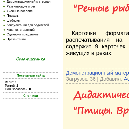
Демонстрационный материал
"Речные ры
Развивающие игры
Учебные пособия
Плакаты
Шаблоны
Консультации для родителей
Конспекты занятий
Карточки форма
Сценарии праздников
распечатывания на 
Презентации
содержит 9 карточек
живущих в реках.
Статистика
Демонстрационный мате
Посетители сайта
Загрузок: 36 | Добавил:
A
Всего:
1
Гостей:
1
Дидактичес
Пользователей:
0
Счетчики
"Птицы. Вр