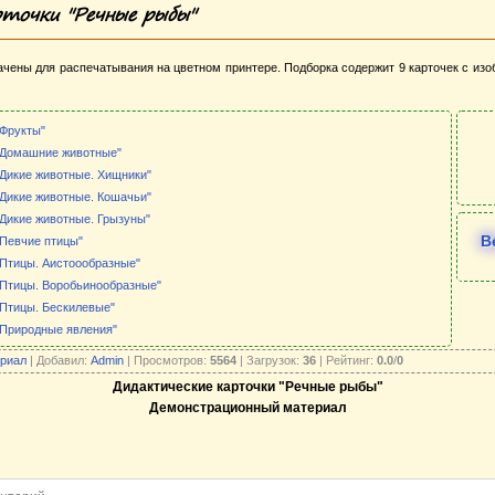
точки "Речные рыбы"
ачены для распечатывания на цветном принтере. Подборка содержит 9 карточек с из
"Фрукты"
 "Домашние животные"
"Дикие животные. Хищники"
"Дикие животные. Кошачьи"
"Дикие животные. Грызуны"
В
"Певчие птицы"
"Птицы. Аистоообразные"
"Птицы. Воробьинообразные"
"Птицы. Бескилевые"
"Природные явления"
риал
| Добавил:
Admin
| Просмотров:
5564
| Загрузок:
36
| Рейтинг:
0.0
/
0
Дидактические карточки "Речные рыбы"
Демонстрационный материал