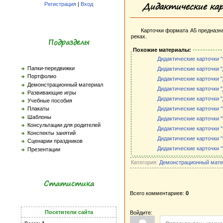
Дидактические кар
Регистрация
|
Вход
Карточки формата А5 предназн
реках.
Подразделы
Похожие материалы:
Дидактические карточки 
Папки-передвижки
Дидактические карточки
Портфолио
Дидактические карточки 
Демонстрационный материал
Дидактические карточки 
Развивающие игры
Дидактические карточки 
Учебные пособия
Дидактические карточки 
Плакаты
Шаблоны
Дидактические карточки 
Консультации для родителей
Дидактические карточки 
Конспекты занятий
Дидактические карточки 
Сценарии праздников
Дидактические карточки 
Презентации
Категория:
Демонстрационный мате
Статистика
Всего комментариев:
0
Посетители сайта
Войдите: