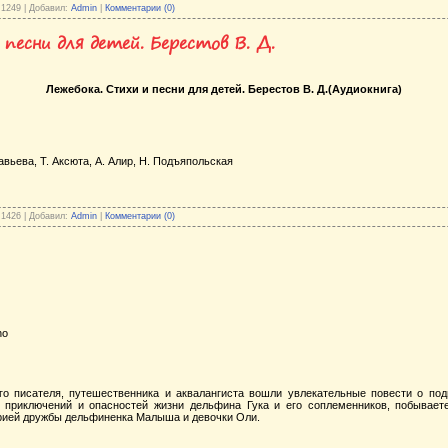
 1249 | Добавил:
Admin
|
Комментарии (0)
песни для детей. Берестов В. Д.
Лежебока. Стихи и песни для детей. Берестов В. Д.(Аудиокнига)
вьева, Т. Аксюта, А. Алир, Н. Подъяпольская
 1426 | Добавил:
Admin
|
Комментарии (0)
no
ого писателя, путешественника и аквалангиста вошли увлекательные повести о по
 приключений и опасностей жизни дельфина Гука и его соплеменников, побывает
орией дружбы дельфиненка Малыша и девочки Оли.