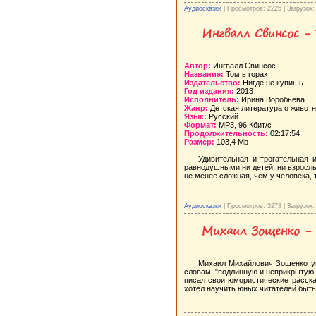
Аудиосказки
| Просмотров: 2225 | Загрузок:
Ингвалл Свинсос - 
Автор:
Ингвалл Свинсос
Название:
Том в горах
Издательство:
Нигде не купишь
Год издания:
2013
Исполнитель:
Ирина Воробьёва
Жанр:
Детская литература о живот
Язык:
Русский
Формат:
MP3, 96 Кбит/с
Продолжительность:
02:17:54
Размер:
103,4 Mb
Удивительная и трогательная 
равнодушными ни детей, ни взрослы
не менее сложная, чем у человека,
Аудиосказки
| Просмотров: 3273 | Загрузок:
Михаил Зощенко - 
Михаил Михайлович Зощенко ум
словам, "подлинную и неприкрытую 
писал свои юмористические расска
хотел научить юных читателей быт