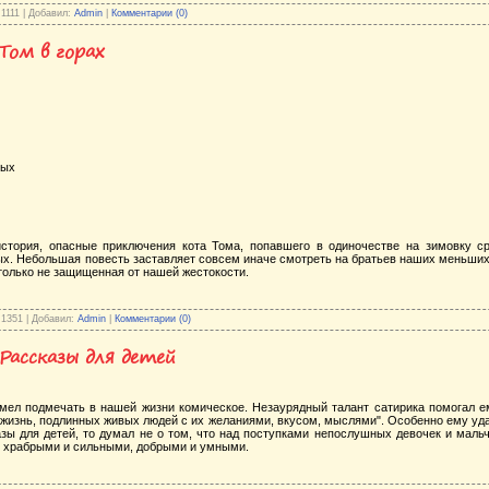
 1111 | Добавил:
Admin
|
Комментарии (0)
Том в горах
ных
история, опасные приключения кота Тома, попавшего в одиночестве на зимовку ср
х. Небольшая повесть заставляет совсем иначе смотреть на братьев наших меньших, 
 только не защищенная от нашей жестокости.
 1351 | Добавил:
Admin
|
Комментарии (0)
Рассказы для детей
ел подмечать в нашей жизни комическое. Незаурядный талант сатирика помогал ем
жизнь, подлинных живых людей с их желаниями, вкусом, мыслями". Особенно ему уда
зы для детей, то думал не о том, что над поступками непослушных девочек и мальч
ь храбрыми и сильными, добрыми и умными.