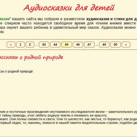
Аудиосказки для детей
казки
" нашего сайта мы собрали и разместили
аудиосказки и стихи для д
не слишком часто находится свободное время для чтения книжек вместе
тора окунет вашего ребенка в удивительный мир сказок. Аудиосказки можно
ом.
...
...
«
1
2
43
44
45
46
47
49
50
»
ассказы о родной природе
зы о родной природе
ие и поэтичные произведения неутомимого исследователя жизни – замечательного р
тайны природы, учат любить родную землю и понимать ее красоту.
т. Они полны свежести и света. Они то шелестят, как листья, то бормочут, как родн
й первый ледок, то, наконец, ложатся в нашей памяти медлительным строем, подобно 