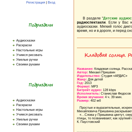
Регистрация
|
Вход
В разделе "
Детские аудиос
радиоспектакли
. Если у Вас 
Подразделы
аудиосказки. Мягкий голос дик
время, но и в дороге, и перед сн
Аудиосказки
Раскраски
Настольные игры
Кладовая солнца. Р
Учимся рисовать
Умелые ручки
Своими руками
Название:
Кладовая солнца. Расска
Автор:
Михаил Пришвин
Издательство:
Студия «АРДИС»
Жанр:
Для детей
Год:
2013
Подразделы
Формат:
MP3
Битрейт аудио:
128 kbps
Исполнитель:
Станислав Федосов
Время звучания:
4 ч. 39 мин.
Аудиосказки
Размер:
402 мб
Раскраски
Простые и выразительные, искренн
Настольные игры
Михайловича Пришвина раскрывают 
Учимся рисовать
«…Слова у Пришвина цветут, сверкаю
птицы, то позванивают, как хрупки
Умелые ручки
К. Паустовский
Своими руками