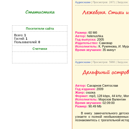
Аудиосказки
| Просмотров: 2471 | Загрузок:
Лежебока. Стихи и 
Статистика
Посетители сайта
Размер:
60 Mб
Всего:
1
Автор:
helenushka
Гостей:
1
Год выпуска:
2005
Пользователей:
0
Издательство:
Самовар
Исполнитель:
К. Румянова, И. Мура
Счетчики
Время звучания:
35 минут
Аудиосказки
| Просмотров: 5966 | Загрузок:
Дельфиний остров
Автор:
Сахарнов Святослав
Год издания:
2009
Жанр:
сказка
Формат:
mp3, 128 kbps, 44 kHz, Mo
Исполнитель:
Морозов Валентин
Время звучания:
02:09:00
Размер:
90.49 Mb
В книгу замечательного детск
узнаете о полной необыкновенных
познакомитесь с трогательной ист