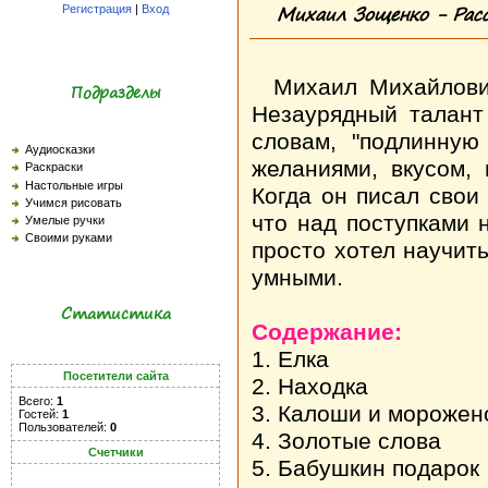
Михаил Зощенко - Расс
Регистрация
|
Вход
Михаил Михайлови
Подразделы
Незаурядный талант
словам, "подлинну
Аудиосказки
желаниями, вкусом,
Раскраски
Настольные игры
Когда он писал свои
Учимся рисовать
что над поступками 
Умелые ручки
Своими руками
просто хотел научит
умными.
Статистика
Содержание:
1. Елка
Посетители сайта
2. Находка
Всего:
1
3. Калоши и морожен
Гостей:
1
Пользователей:
0
4. Золотые слова
Счетчики
5. Бабушкин подарок