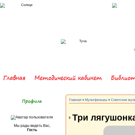
Главная
Методический кабинет
Библиот
Профиль
Главная
»
Мультфильмы
»
Советские му
Три лягушонка
Мы рады видеть Вас,
Гость