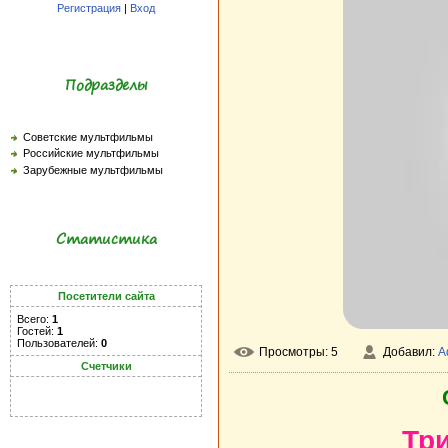
Регистрация
|
Вход
Подразделы
Советские мультфильмы
Российские мультфильмы
Зарубежные мультфильмы
Статистика
Посетители сайта
Всего:
1
Гостей:
1
Пользователей:
0
Просмотры: 5
Добавил:
A
Счетчики
Три