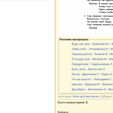
Похожие материалы:
Буду, как папа - Боярский Ан. / 
Грибы поют - Розенфельд И. / Ф
Хоровод цветов - Бояшов В. / Ф
Я посуду мою - Матвеев М. / Фа
Праздничная - Сидельникова Л.
Буль, Буль - Высотская О.
Бычок - Девочкина О. / Барто А.
Что же вышло? - Левкодимов Г. 
Цветики - Карасева В. / Френкел
Дед Мороз - Филиппенко А. / Вол
Категория:
Ноты детских песен
| Добавил
Всего комментариев:
0
Войдите: