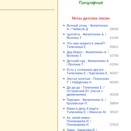
Популярное
Ноты детских песен
Вечный огонь - Филиппенко
А. / Чибисов Д.
59600
Цыплята - Филиппенко А. /
Волгина Т.
51436
Что нам нравится зимой? -
Тиличеева Е.
45601
Дед Мороз - Филиппенко А. /
Волгина Т.
42750
Детский сад - Филиппенко А.
/ Волгина Т.
41554
Есть у солнышка друзья -
Тиличеева Е. / Карганова Е.
40457
Листья золотые - Попатенко
Т. / Найдёнова Н.
40300
Да-да-да - Тиличеева Е. /
Островский Ю. (песня с
движениями)
40108
Пирожки - Филиппенко А. /
Кукловская Н.
39894
Маме в день 8 марта -
Тиличеева Е. / Ивенсен М.
38167
Ах, какая мама -
Пономарева И. /
Пономарева И.
37924
Зима - Карасева В. /