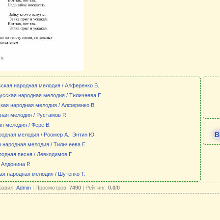
сская народная мелодия / Алференко В.
усская народная мелодия / Тиличеева Е.
кая народная мелодия / Алференко В.
ная мелодия / Рустамов Р.
я мелодия / Фере В.
В
родная мелодия / Роомер А., Энтин Ю.
я народная мелодия / Тиличеева Е.
родная песня / Левкодимов Г.
 Алдонина Р.
ая народная мелодия / Шутенко Т.
бавил:
Admin
| Просмотров:
7490
| Рейтинг:
0.0
/
0