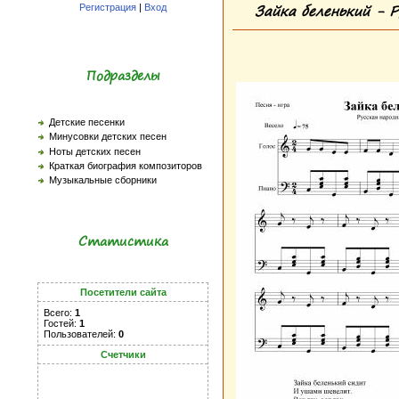
Зайка беленький - 
Регистрация
|
Вход
Подразделы
Детские песенки
Минусовки детских песен
Ноты детских песен
Краткая биография композиторов
Музыкальные сборники
Статистика
Посетители сайта
Всего:
1
Гостей:
1
Пользователей:
0
Счетчики