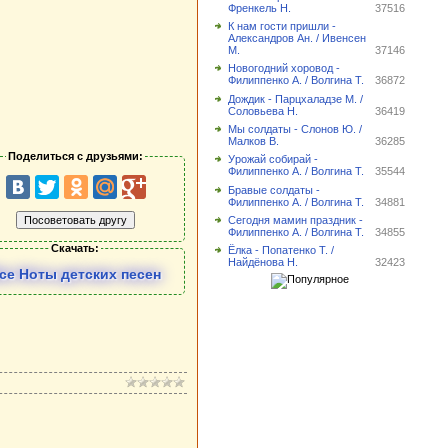
Френкель Н.
37516
К нам гости пришли -
Александров Ан. / Ивенсен
М.
37146
Новогодний хоровод -
Филиппенко А. / Волгина Т.
36872
Дождик - Парцхаладзе М. /
Соловьева Н.
36419
Мы солдаты - Слонов Ю. /
Малков В.
36285
Поделиться с друзьями:
Урожай собирай -
Филиппенко А. / Волгина Т.
35544
Бравые солдаты -
Филиппенко А. / Волгина Т.
34881
Сегодня мамин праздник -
Филиппенко А. / Волгина Т.
34855
Скачать:
Ёлка - Попатенко Т. /
Найдёнова Н.
32423
се Ноты детских песен