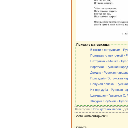
Похожие материалы:
В гости к петрушкам - Ру
Поиграем с ленточкой - Р
Петрушка и Мишка - Русс
Воротики - Русская народ
Дождик - Русская народна
Приседай - Эстонская на
Певучая пляска - Русска
Из-под дуба - Русская на
Цап-царап - Гаврилов С. /
Жмурки с бубном - Русск
Категория:
Ноты детских песен
| До
Всего комментариев:
0
Войдите: