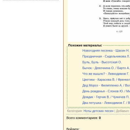
Похожие материалы:
Новогодняя песенка - Шахин Н.
Праздничная - Сидельникова Л.
Буль, Буль - Высотская О.
Бычок - Девочкина О. / Барто А.
Что же вышло? - Левкодимов Г. 
Цветики - Карасева В. / Френкел
Дед Мороз - Филиппенко А. / Вол
День рожденья - Слонов Ю. / М
Дождик - Герчик В. / Чумичев П.
Два петушка - Левкодимов Г. / В
Категория:
Ноты детских песен
| Добавил
Всего комментариев:
0
Войдите: