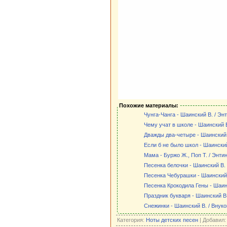
Похожие материалы:
Чунга-Чанга - Шаинский В. / Эн
Чему учат в школе - Шаинский В
Дважды два-четыре - Шаинский
Если б не было школ - Шаинский
Мама - Буржо Ж., Поп Т. / Энти
Песенка белочки - Шаинский В. 
Песенка Чебурашки - Шаинский 
Песенка Крокодила Гены - Шаин
Праздник букваря - Шаинский В.
Снежинки - Шаинский В. / Внуко
Категория:
Ноты детских песен
| Добавил