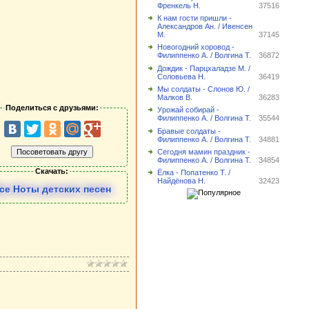
Френкель Н.
37516
К нам гости пришли -
Александров Ан. / Ивенсен
М.
37145
Новогодний хоровод -
Филиппенко А. / Волгина Т.
36872
Дождик - Парцхаладзе М. /
Соловьева Н.
36419
Мы солдаты - Слонов Ю. /
Малков В.
36283
Поделиться с друзьями:
Урожай собирай -
Филиппенко А. / Волгина Т.
35544
Бравые солдаты -
Филиппенко А. / Волгина Т.
34881
Сегодня мамин праздник -
Филиппенко А. / Волгина Т.
34854
Скачать:
Ёлка - Попатенко Т. /
Найдёнова Н.
32423
се Ноты детских песен