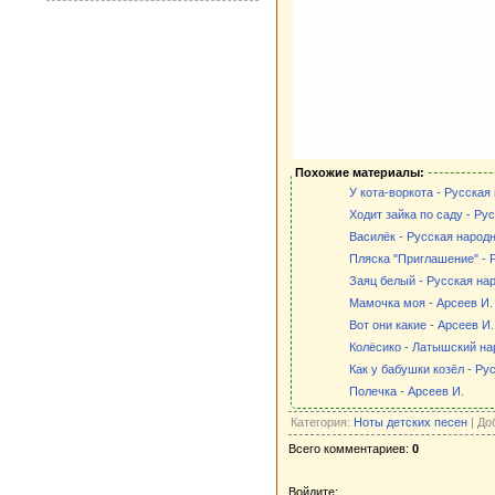
Похожие материалы:
У кота-воркота - Русская
Ходит зайка по саду - Ру
Василёк - Русская народн
Пляска "Приглашение" - Р
Заяц белый - Русская нар
Мамочка моя - Арсеев И. 
Вот они какие - Арсеев И.
Колёсико - Латышский на
Как у бабушки козёл - Ру
Полечка - Арсеев И.
Категория:
Ноты детских песен
| До
Всего комментариев:
0
Войдите: