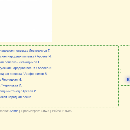
 народная попевка / Левкодимов Г.
сская народная попевка / Арсеев И.
ая попевка / Левкодимов Г.
усская народная песня / Арсеев И.
одная попевка / Агафонников В.
В
/ Черницкая И.
 / Черницкая И.
родный танец / Арсеев И.
сская народная песня
бавил:
Admin
| Просмотров:
11578
| Рейтинг:
0.0
/
0