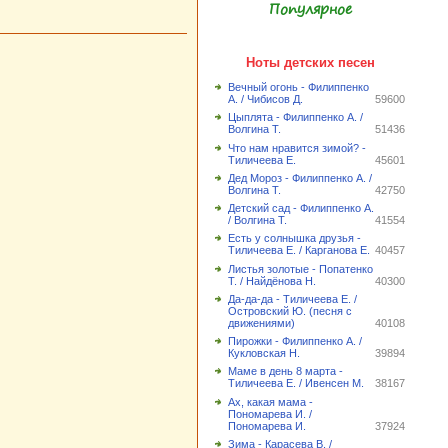
Популярное
Ноты детских песен
Вечный огонь - Филиппенко
А. / Чибисов Д.
59600
Цыплята - Филиппенко А. /
Волгина Т.
51436
Что нам нравится зимой? -
Тиличеева Е.
45601
Дед Мороз - Филиппенко А. /
Волгина Т.
42750
Детский сад - Филиппенко А.
/ Волгина Т.
41554
Есть у солнышка друзья -
Тиличеева Е. / Карганова Е.
40457
Листья золотые - Попатенко
Т. / Найдёнова Н.
40300
Да-да-да - Тиличеева Е. /
Островский Ю. (песня с
движениями)
40108
Пирожки - Филиппенко А. /
Кукловская Н.
39894
Маме в день 8 марта -
Тиличеева Е. / Ивенсен М.
38167
Ах, какая мама -
Пономарева И. /
Пономарева И.
37924
Зима - Карасева В. /