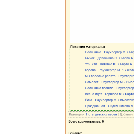
Похожие материалы:
Солнышко - Раухвергер М. / Бар
Бычок - Девочкина О. / Барто А.
Ути-Ути - Литивко Ю. / Барто А.
Корова - Раухвергер М. / Высот
Мы весёлые ребята - Раухверге
Самолёт - Раухвергер М. / Выс
Солнышко взошло - Раухвергер 
Весна идёт - Гершова Ф. / Барто
Ёлка - Раухвергер М. / Высотск
Праздничная - Сидельникова Л.
Категория:
Ноты детских песен
| Добавил
Всего комментариев:
0
Войдите: