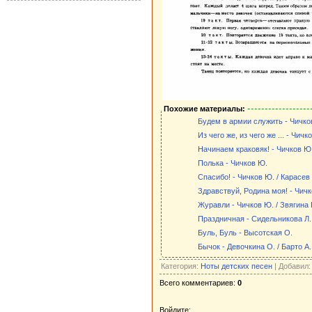
Похожие материалы:
Будем в армии служить - Чичков
Из чего же, из чего же ... - Чичк
Начинаем краковяк! - Чичков Ю.
Полька - Чичков Ю.
Спасибо! - Чичков Ю. / Карасев 
Здравствуй, Родина моя! - Чичк
Журавли - Чичков Ю. / Звягина 
Праздничная - Сидельникова Л.
Буль, Буль - Высотская О.
Бычок - Девочкина О. / Барто А.
Категория:
Ноты детских песен
| Добавил
Всего комментариев:
0
Войдите: