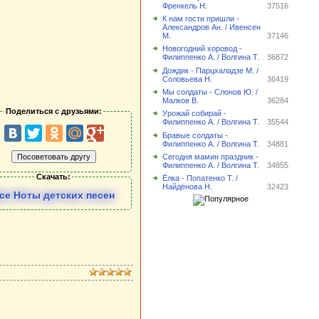
Френкель Н.
37516
К нам гости пришли -
Александров Ан. / Ивенсен
М.
37146
Новогодний хоровод -
Филиппенко А. / Волгина Т.
36872
Дождик - Парцхаладзе М. /
Соловьева Н.
36419
Мы солдаты - Слонов Ю. /
Малков В.
36284
Поделиться с друзьями:
Урожай собирай -
Филиппенко А. / Волгина Т.
35544
Бравые солдаты -
Филиппенко А. / Волгина Т.
34881
Сегодня мамин праздник -
Филиппенко А. / Волгина Т.
34855
Скачать:
Ёлка - Попатенко Т. /
Найдёнова Н.
32423
се Ноты детских песен