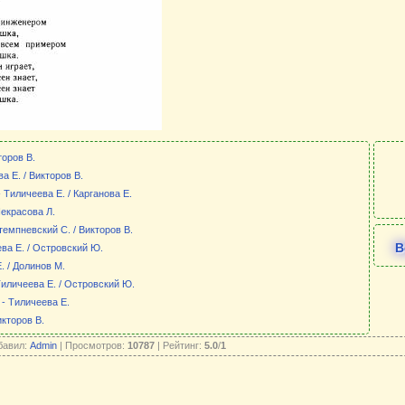
торов В.
а Е. / Викторов В.
 Тиличеева Е. / Карганова Е.
Некрасова Л.
емпневский С. / Викторов В.
В
ева Е. / Островский Ю.
. / Долинов М.
 Тиличеева Е. / Островский Ю.
- Тиличеева Е.
икторов В.
бавил:
Admin
| Просмотров:
10787
| Рейтинг:
5.0
/
1