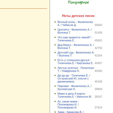
Популярное
Ноты детских песен
Вечный огонь - Филиппенко
А. / Чибисов Д.
59600
Цыплята - Филиппенко А. /
Волгина Т.
51436
Что нам нравится зимой? -
Тиличеева Е.
45601
Дед Мороз - Филиппенко А. /
Волгина Т.
42750
Детский сад - Филиппенко А.
/ Волгина Т.
41554
Есть у солнышка друзья -
Тиличеева Е. / Карганова Е.
40457
Листья золотые - Попатенко
Т. / Найдёнова Н.
40300
Да-да-да - Тиличеева Е. /
Островский Ю. (песня с
движениями)
40108
Пирожки - Филиппенко А. /
Кукловская Н.
39894
Маме в день 8 марта -
Тиличеева Е. / Ивенсен М.
38167
Ах, какая мама -
Пономарева И. /
Пономарева И.
37924
Зима - Карасева В. /