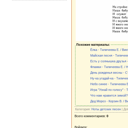
Похожие материалы:
Ёлка - Тиличеева Е. / Вик
Майская песня - Тиличеев
Есть у солнышка друзья -
Флажки - Тиличеева Е. / 
День рожденья весны - Ст
Ну-ка угадай-ка - Тиличе
Небо синее - Тиличеева Е
Игра "Узнай по голосу" -
Что нам нравится зимой? 
Дед Мороз - Корзин В. / В
Категория:
Ноты детских песен
| До
Всего комментариев:
0
Войдите: