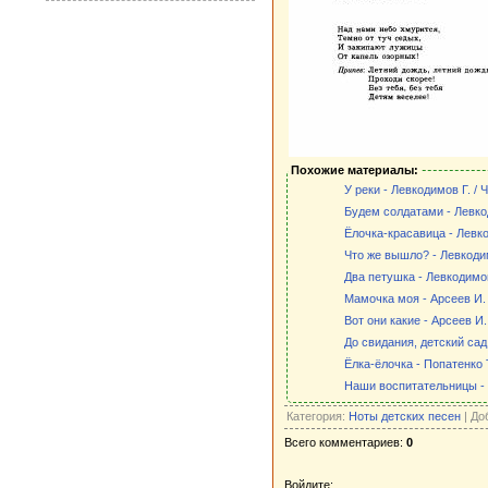
Похожие материалы:
У реки - Левкодимов Г. / 
Будем солдатами - Левкод
Ёлочка-красавица - Левко
Что же вышло? - Левкодим
Два петушка - Левкодимов 
Мамочка моя - Арсеев И. 
Вот они какие - Арсеев И.
До свидания, детский сад 
Ёлка-ёлочка - Попатенко Т
Наши воспитательницы - 
Категория:
Ноты детских песен
| До
Всего комментариев:
0
Войдите: