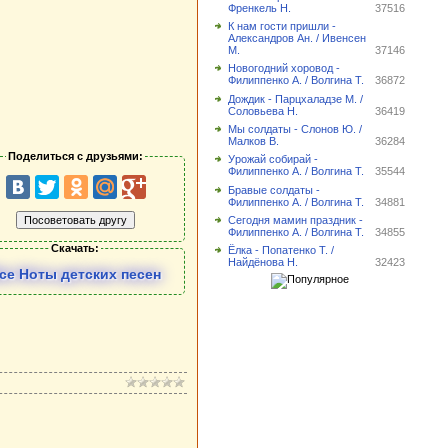
Френкель Н.
37516
К нам гости пришли -
Александров Ан. / Ивенсен
М.
37146
Новогодний хоровод -
Филиппенко А. / Волгина Т.
36872
Дождик - Парцхаладзе М. /
Соловьева Н.
36419
Мы солдаты - Слонов Ю. /
Малков В.
36284
Поделиться с друзьями:
Урожай собирай -
Филиппенко А. / Волгина Т.
35544
Бравые солдаты -
Филиппенко А. / Волгина Т.
34881
Сегодня мамин праздник -
Филиппенко А. / Волгина Т.
34855
Скачать:
Ёлка - Попатенко Т. /
Найдёнова Н.
32423
се Ноты детских песен