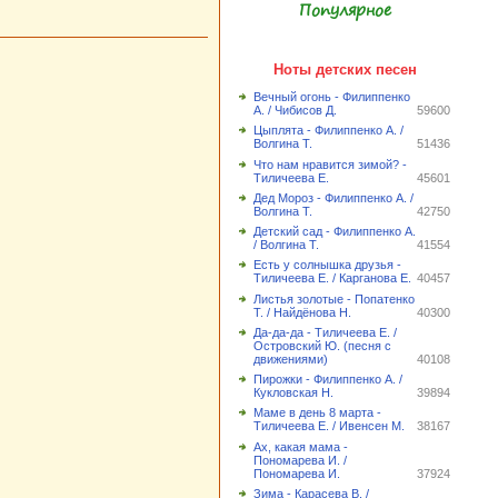
Популярное
Ноты детских песен
Вечный огонь - Филиппенко
А. / Чибисов Д.
59600
Цыплята - Филиппенко А. /
Волгина Т.
51436
Что нам нравится зимой? -
Тиличеева Е.
45601
Дед Мороз - Филиппенко А. /
Волгина Т.
42750
Детский сад - Филиппенко А.
/ Волгина Т.
41554
Есть у солнышка друзья -
Тиличеева Е. / Карганова Е.
40457
Листья золотые - Попатенко
Т. / Найдёнова Н.
40300
Да-да-да - Тиличеева Е. /
Островский Ю. (песня с
движениями)
40108
Пирожки - Филиппенко А. /
Кукловская Н.
39894
Маме в день 8 марта -
Тиличеева Е. / Ивенсен М.
38167
Ах, какая мама -
Пономарева И. /
Пономарева И.
37924
Зима - Карасева В. /