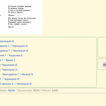
Черницкая И.
имов Г. / Черницкая И.
димов Г. / Черницкая И.
ов Г. / Карасева Е.
Г. / Виеру Г.
В
/ Черницкая И.
 / Черницкая И.
- Левкодимов Г. / Малков В.
. / Черницкая И.
Самонов А. / Черницкая И.
бавил:
Admin
| Просмотров:
9143
| Рейтинг:
0.0
/
0