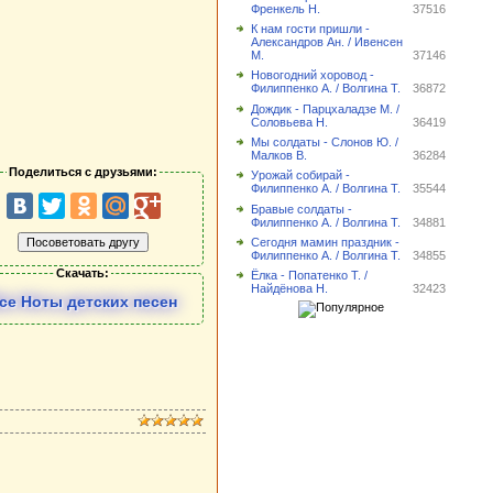
Френкель Н.
37516
К нам гости пришли -
Александров Ан. / Ивенсен
М.
37146
Новогодний хоровод -
Филиппенко А. / Волгина Т.
36872
Дождик - Парцхаладзе М. /
Соловьева Н.
36419
Мы солдаты - Слонов Ю. /
Малков В.
36284
Поделиться с друзьями:
Урожай собирай -
Филиппенко А. / Волгина Т.
35544
Бравые солдаты -
Филиппенко А. / Волгина Т.
34881
Сегодня мамин праздник -
Филиппенко А. / Волгина Т.
34855
Скачать:
Ёлка - Попатенко Т. /
Найдёнова Н.
32423
се Ноты детских песен