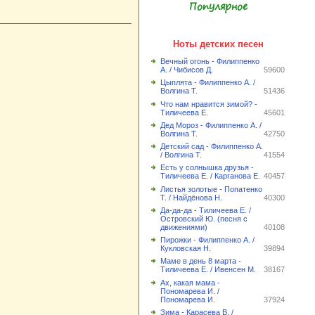
Популярное
Ноты детских песен
Вечный огонь - Филиппенко
А. / Чибисов Д.
59600
Цыплята - Филиппенко А. /
Волгина Т.
51436
Что нам нравится зимой? -
Тиличеева Е.
45601
Дед Мороз - Филиппенко А. /
Волгина Т.
42750
Детский сад - Филиппенко А.
/ Волгина Т.
41554
Есть у солнышка друзья -
Тиличеева Е. / Карганова Е.
40457
Листья золотые - Попатенко
Т. / Найдёнова Н.
40300
Да-да-да - Тиличеева Е. /
Островский Ю. (песня с
движениями)
40108
Пирожки - Филиппенко А. /
Кукловская Н.
39894
Маме в день 8 марта -
Тиличеева Е. / Ивенсен М.
38167
Ах, какая мама -
Пономарева И. /
Пономарева И.
37924
Зима - Карасева В. /