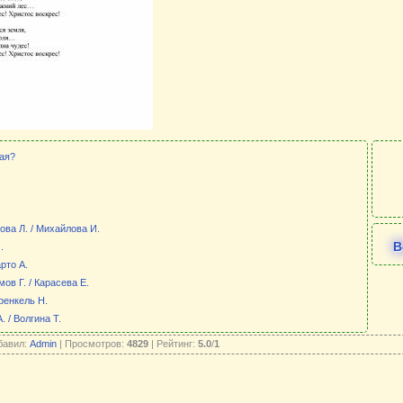
ая?
ова Л. / Михайлова И.
В
.
рто А.
ов Г. / Карасева Е.
Френкель Н.
 / Волгина Т.
бавил:
Admin
| Просмотров:
4829
| Рейтинг:
5.0
/
1