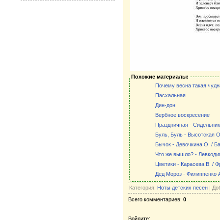
Похожие материалы:
Почему весна такая чудн
Пасхальная
Дин-дон
Вербное воскресение
Праздничная - Сидельник
Буль, Буль - Высотская О
Бычок - Девочкина О. / Ба
Что же вышло? - Левкодим
Цветики - Карасева В. / 
Дед Мороз - Филиппенко А.
Категория:
Ноты детских песен
| До
Всего комментариев:
0
Войдите: