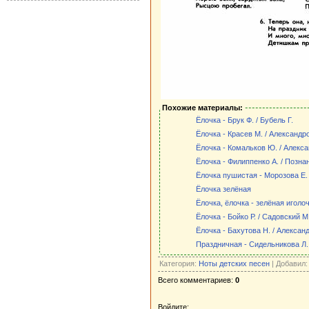
Похожие материалы:
Ёлочка - Брук Ф. / Бубель Г.
Ёлочка - Красев М. / Александр
Ёлочка - Комальков Ю. / Алекс
Ёлочка - Филиппенко А. / Позна
Ёлочка пушистая - Морозова Е. 
Ёлочка зелёная
Ёлочка, ёлочка - зелёная иголоч
Ёлочка - Бойко Р. / Садовский М
Ёлочка - Бахутова Н. / Алексан
Праздничная - Сидельникова Л.
Категория:
Ноты детских песен
| Добавил
Всего комментариев:
0
Войдите: