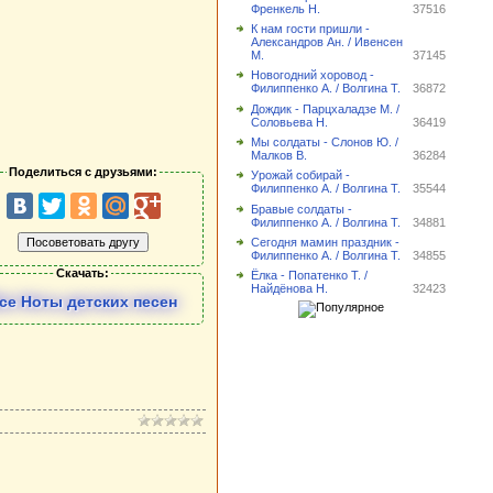
Френкель Н.
37516
К нам гости пришли -
Александров Ан. / Ивенсен
М.
37145
Новогодний хоровод -
Филиппенко А. / Волгина Т.
36872
Дождик - Парцхаладзе М. /
Соловьева Н.
36419
Мы солдаты - Слонов Ю. /
Малков В.
36284
Поделиться с друзьями:
Урожай собирай -
Филиппенко А. / Волгина Т.
35544
Бравые солдаты -
Филиппенко А. / Волгина Т.
34881
Сегодня мамин праздник -
Филиппенко А. / Волгина Т.
34855
Скачать:
Ёлка - Попатенко Т. /
Найдёнова Н.
32423
се Ноты детских песен