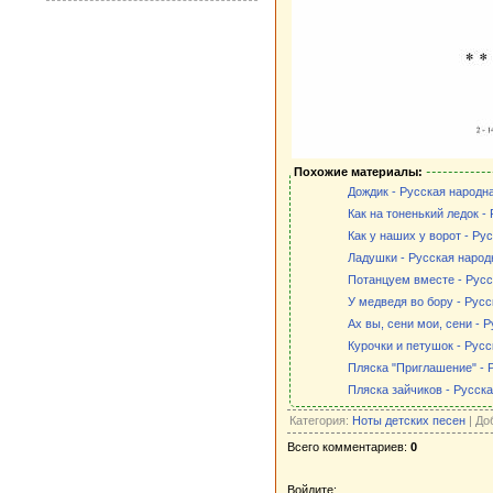
Похожие материалы:
Дождик - Русская народна
Как на тоненький ледок -
Как у наших у ворот - Ру
Ладушки - Русская народн
Потанцуем вместе - Русс
У медведя во бору - Русс
Ах вы, сени мои, сени - 
Курочки и петушок - Русс
Пляска "Приглашение" - Р
Пляска зайчиков - Русска
Категория:
Ноты детских песен
| До
Всего комментариев:
0
Войдите: