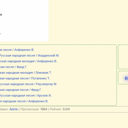
я песня / Алференко В.
 Русская народная песня / Иорданский М.
сская народная мелодия / Алференко В.
ая песня / Фрид Г.
кая народная мелодия / Ломовая Т.
В
кая народная песня / Потапенко Т.
Русская народная песня / Раухвергер М.
кая народная песня / Фрид Г.
усская народная песня / Арсеев И.
я народная песня / Алференко В.
бавил:
Admin
| Просмотров:
7854
| Рейтинг:
0.0
/
0