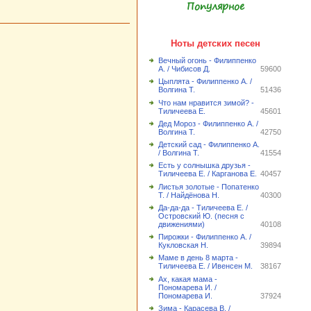
Популярное
Ноты детских песен
Вечный огонь - Филиппенко
А. / Чибисов Д.
59600
Цыплята - Филиппенко А. /
Волгина Т.
51436
Что нам нравится зимой? -
Тиличеева Е.
45601
Дед Мороз - Филиппенко А. /
Волгина Т.
42750
Детский сад - Филиппенко А.
/ Волгина Т.
41554
Есть у солнышка друзья -
Тиличеева Е. / Карганова Е.
40457
Листья золотые - Попатенко
Т. / Найдёнова Н.
40300
Да-да-да - Тиличеева Е. /
Островский Ю. (песня с
движениями)
40108
Пирожки - Филиппенко А. /
Кукловская Н.
39894
Маме в день 8 марта -
Тиличеева Е. / Ивенсен М.
38167
Ах, какая мама -
Пономарева И. /
Пономарева И.
37924
Зима - Карасева В. /