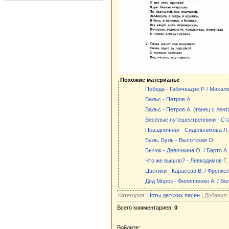
Похожие материалы:
Победа - Габичвадзе Р. / Михалк
Вальс - Петров А.
Вальс - Петров А. (танец с лен
Весёлые путешественники - Ста
Праздничная - Сидельникова Л.
Буль, Буль - Высотская О.
Бычок - Девочкина О. / Барто А.
Что же вышло? - Левкодимов Г. 
Цветики - Карасева В. / Френкел
Дед Мороз - Филиппенко А. / Вол
Категория:
Ноты детских песен
| Добавил
Всего комментариев:
0
Войдите: